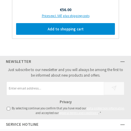
Regular price:
€56.00
Prices excl. VAT plus shipping costs
Add to shopping cart
NEWSLETTER
Just subscribe to our newsletter and you will always be among the first to
be informed about new products and offers.
Email
address
*
Privacy
By selecting continue you confirm that you have read our
data protection information
and accepted our
general terms and conditions
.
*
SERVICE HOTLINE