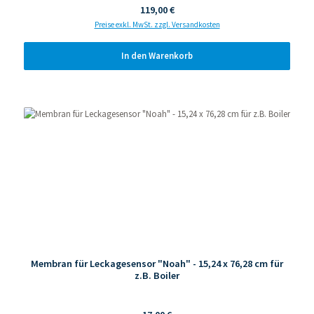
Regulärer Preis:
119,00 €
Preise exkl. MwSt. zzgl. Versandkosten
In den Warenkorb
Produktgalerie überspringen
Membran für Leckagesensor "Noah" - 15,24 x 76,28 cm für
z.B. Boiler