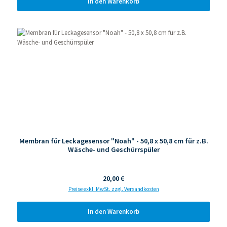
In den Warenkorb
Membran für Leckagesensor "Noah" - 50,8 x 50,8 cm für z.B.
Wäsche- und Geschürrspüler
Regulärer Preis:
20,00 €
Preise exkl. MwSt. zzgl. Versandkosten
In den Warenkorb