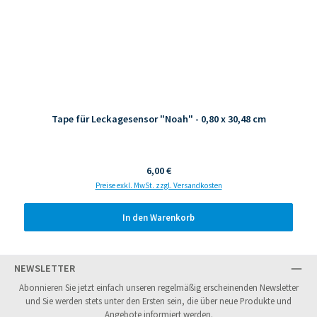
Tape für Leckagesensor "Noah" - 0,80 x 30,48 cm
Regulärer Preis:
6,00 €
Preise exkl. MwSt. zzgl. Versandkosten
In den Warenkorb
NEWSLETTER
Abonnieren Sie jetzt einfach unseren regelmäßig erscheinenden Newsletter
und Sie werden stets unter den Ersten sein, die über neue Produkte und
Angebote informiert werden.