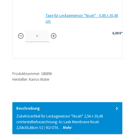
Tape für Leckagesensor "Noah" - 0,80 x 30,48
cm
6,00 €*
Produktnummer:
186896
Hersteller:
Kairos Water
Beschreibung
Zubehörartikel für Leckagesensor "Noah" 2,54 x 30,48
cmHerstellerbezeichnung: Ac Leak Membrane Noah
2,54x30,48cm V2 / N2-OTA…
Mehr