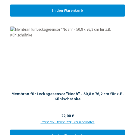
In den Warenkorb
Membran für Leckagesensor "Noah" - 50,8 x 76,2 cm für z.B.
Kühlschränke
Regulärer Preis:
22,00 €
Preise exkl. MwSt. zzgl. Versandkosten