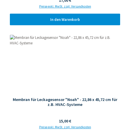
Regulärer Preis:
17,00 €
Preise exkl. MwSt. zzgl. Versandkosten
In den Warenkorb
Membran für Leckagesensor "Noah" - 22,86 x 45,72 cm für
z.B. HVAC-Systeme
Regulärer Preis:
15,00 €
Preise exkl. MwSt. zzgl. Versandkosten