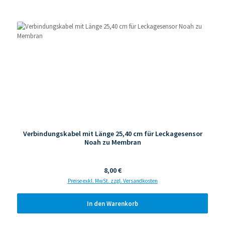
Produktgalerie überspringen
Verbindungskabel mit Länge 25,40 cm für Leckagesensor
Noah zu Membran
Regulärer Preis:
8,00 €
Preise exkl. MwSt. zzgl. Versandkosten
In den Warenkorb