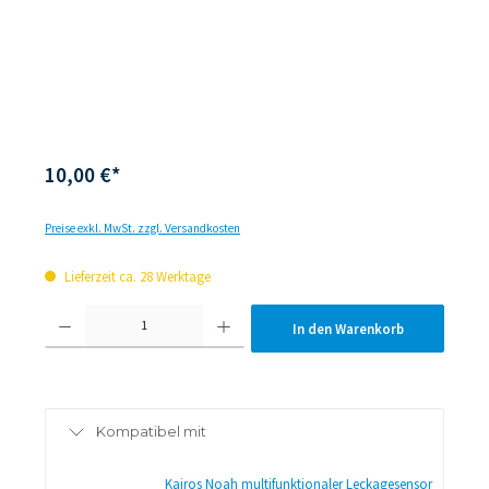
10,00 €*
Preise exkl. MwSt. zzgl. Versandkosten
Lieferzeit ca. 28 Werktage
Produkt Anzahl: Gib den gewünschten Wert ein oder be
In den Warenkorb
Kompatibel mit
Kairos Noah multifunktionaler Leckagesensor