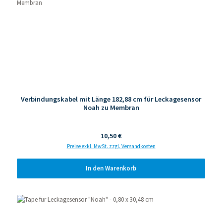
Verbindungskabel mit Länge 182,88 cm für Leckagesensor
Noah zu Membran
Regulärer Preis:
10,50 €
Preise exkl. MwSt. zzgl. Versandkosten
In den Warenkorb