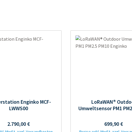
rstation Enginko MCF-
LoRaWAN® Outdo
LWWS00
Umweltsensor PM1 PM2
Enginko
Regulärer Preis:
Regulärer Pr
2.790,00 €
699,90 €
xkl. MwSt. zzgl. Versandkosten
Preise exkl. MwSt. zzgl. Vers