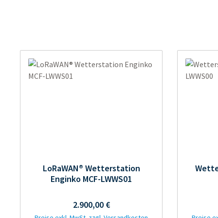
LoRaWAN® Wetterstation
Wette
Enginko MCF-LWWS01
Regulärer Preis:
2.900,00 €
Preise exkl. MwSt. zzgl. Versandkosten
Preise e