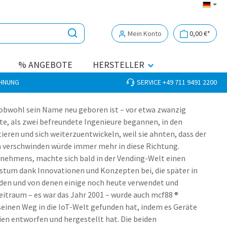
Mein Konto
0,00 €*
% ANGEBOTE
HERSTELLER
CHNUNG
SERVICE +49 711 9491 2200
obwohl sein Name neu geboren ist – vor etwa zwanzig
kte, als zwei befreundete Ingenieure begannen, in den
ieren und sich weiterzuentwickeln, weil sie ahnten, dass der
verschwinden würde immer mehr in diese Richtung.
rnehmens, machte sich bald in der Vending-Welt einen
tum dank Innovationen und Konzepten bei, die später in
n und von denen einige noch heute verwendet und
eitraum – es war das Jahr 2001 – wurde auch mcf88 ®
einen Weg in die IoT-Welt gefunden hat, indem es Geräte
ien entworfen und hergestellt hat. Die beiden