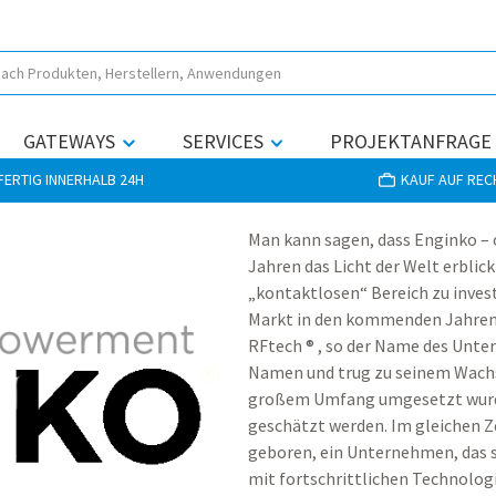
GATEWAYS
SERVICES
PROJEKTANFRAGE
ERTIG INNERHALB 24H
KAUF AUF RE
Man kann sagen, dass Enginko – 
Jahren das Licht der Welt erblic
„kontaktlosen“ Bereich zu invest
Markt in den kommenden Jahren 
RFtech ® , so der Name des Unte
Namen und trug zu seinem Wachs
großem Umfang umgesetzt wurde
geschätzt werden. Im gleichen Z
geboren, ein Unternehmen, das s
mit fortschrittlichen Technolog