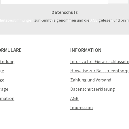
Mail-
Adresse
Datenschutz
*
chutzbestimmungen
zur Kenntnis genommen und die
AGB
gelesen und bin m
ORMULARE
INFORMATION
stellung
Infos zu IoT-Geräteschlüssel
ge
Hinweise zur Batterieentsor
ge
Zahlung und Versand
rage
Datenschutzerklärung
amation
AGB
Impressum