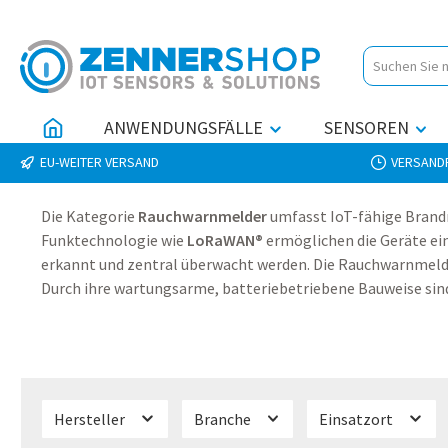
 Hauptinhalt springen
Zur Suche springen
Zur Hauptnavigation springen
ANWENDUNGSFÄLLE
SENSOREN
EU-WEITER VERSAND
VERSANDF
Die Kategorie
Rauchwarnmelder
umfasst IoT-fähige Brand
Funktechnologie wie
LoRaWAN®
ermöglichen die Geräte ei
erkannt und zentral überwacht werden. Die Rauchwarnmelde
Durch ihre wartungsarme, batteriebetriebene Bauweise sind
Hersteller
Branche
Einsatzort