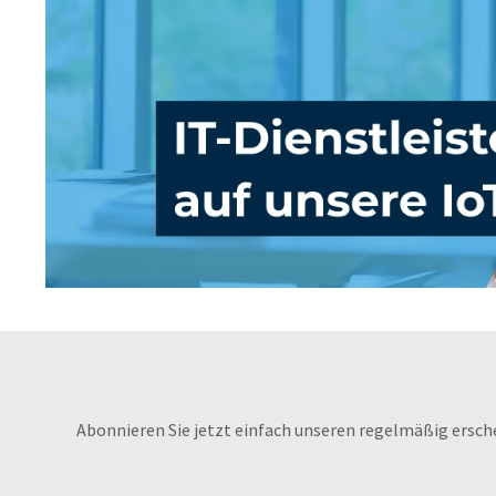
dokumentiert die innovative
Umfeldüberwachung des Melders.
Zulassungen: Zugelassen für den
Einsatzbereich gemäß
Anwendungsnorm DIN 14676, die
Planung, Einbau, Betrieb und
Instandhaltung der Melder regelt
Zugelassen nach Gerätenorm DIN EN
14604:2005, geprüft und zertifiziert
durch das unabhängige und
notifizierte Prüfinstitut Kriwan
Testzentrum mit der
Zertifizierungsnummer 1772-CPR-
170691 Ausgezeichnet mit dem
Qualitätslabel Q, erfüllt der Melder
die Anforderungen der vfdb-Richtlinie
14-01 Typprüfung,
Abonnieren Sie jetzt einfach unseren regelmäßig ersch
Fertigungsstättenüberwachung nach
System AVCP Er detektiert die