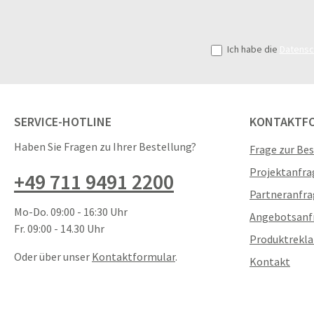
Rauchentwicklung optisch und ist
zusätzlich mit einem
Temperatursensor ausgestattet.
Ich habe die
Datens
Dadurch reagiert er besonders
zuverlässig sowohl auf langsame
Schwelbrände als auch schnelle
Brandverläufe mit hoher
SERVICE-HOTLINE
KONTAKTF
Temperaturentwicklung. Die fest
eingebaute Batterie des
Haben Sie Fragen zu Ihrer Bestellung?
Frage zur Be
Rauchmelders ist ausgelegt für eine
Projektanfra
+49 711 9491 2200
Nutzungsdauer von 10 Jahren. Der
Melder wird bei der Montage
Partneranfra
automatisch aktiviert. Der EASY
Mo-Do. 09:00 - 16:30 Uhr
Angebotsanf
PROTECT B.ONE ist mit einem
Fr. 09:00 - 14.30 Uhr
Produktrekl
großen Testknopf zur
Oder über unser
Kontaktformular
.
Stummschaltung ausgestattet sowie
Kontakt
mit LED-Kontrollleuchten, die die
Funktionsfähigkeit des Melders sowie
eventuelle Störsignale