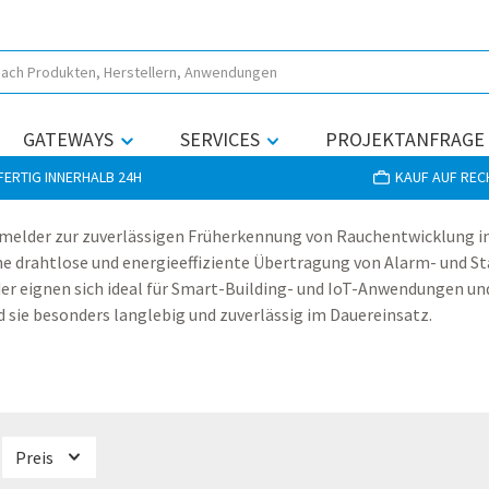
GATEWAYS
SERVICES
PROJEKTANFRAGE
ERTIG INNERHALB 24H
KAUF AUF RE
melder zur zuverlässigen Früherkennung von Rauchentwicklung i
ne drahtlose und energieeffiziente Übertragung von Alarm- und S
r eignen sich ideal für Smart-Building- und IoT-Anwendungen und
 sie besonders langlebig und zuverlässig im Dauereinsatz.
Preis