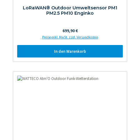
LoRaWAN® Outdoor Umweltsensor PM1
PM2.5 PM10 Enginko
Regulärer Preis:
699,90 €
Preise exkl. MwSt. zzgl. Versandkosten
In den Warenkorb