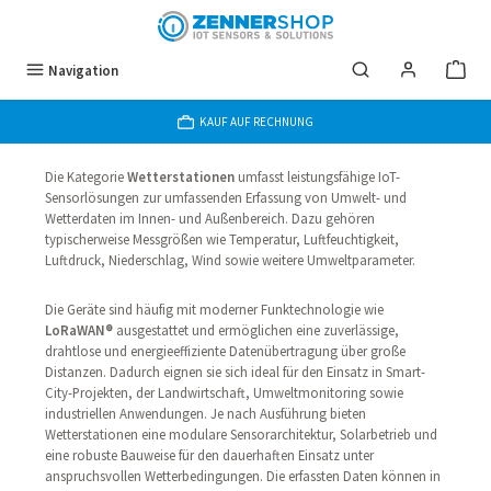
Zum Hauptinhalt springen
Navigation
KAUF AUF RECHNUNG
Die Kategorie
Wetterstationen
umfasst leistungsfähige IoT-
Sensorlösungen zur umfassenden Erfassung von Umwelt- und
Wetterdaten im Innen- und Außenbereich. Dazu gehören
typischerweise Messgrößen wie Temperatur, Luftfeuchtigkeit,
Luftdruck, Niederschlag, Wind sowie weitere Umweltparameter.
Die Geräte sind häufig mit moderner Funktechnologie wie
LoRaWAN®
ausgestattet und ermöglichen eine zuverlässige,
drahtlose und energieeffiziente Datenübertragung über große
Distanzen. Dadurch eignen sie sich ideal für den Einsatz in Smart-
City-Projekten, der Landwirtschaft, Umweltmonitoring sowie
industriellen Anwendungen. Je nach Ausführung bieten
Wetterstationen eine modulare Sensorarchitektur, Solarbetrieb und
eine robuste Bauweise für den dauerhaften Einsatz unter
anspruchsvollen Wetterbedingungen. Die erfassten Daten können in