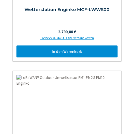
Wetterstation Enginko MCF-LWWS00
Regulärer Preis:
2.790,00 €
Preise exkl. MwSt. zzgl. Versandkosten
In den Warenkorb