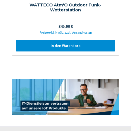
WATTECO Atm'O Outdoor Funk-
Wetterstation
Regulärer Preis:
345,90 €
Preise exkl. MwSt. zzgl. Versandkosten
In den Warenkorb