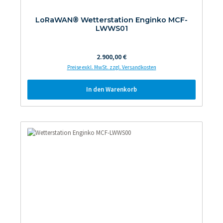
LoRaWAN® Wetterstation Enginko MCF-
LWWS01
Regulärer Preis:
2.900,00 €
Preise exkl. MwSt. zzgl. Versandkosten
In den Warenkorb