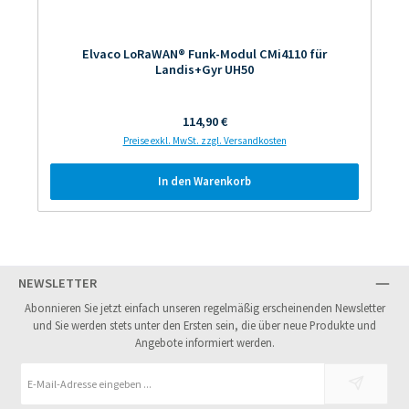
Elvaco LoRaWAN® Funk-Modul CMi4110 für
Landis+Gyr UH50
Regulärer Preis:
114,90 €
Preise exkl. MwSt. zzgl. Versandkosten
In den Warenkorb
NEWSLETTER
Abonnieren Sie jetzt einfach unseren regelmäßig erscheinenden Newsletter
und Sie werden stets unter den Ersten sein, die über neue Produkte und
Angebote informiert werden.
E-
Mail-