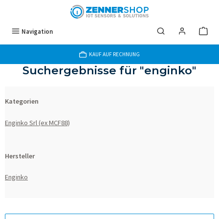
Zum Hauptinhalt springen
Navigation
KAUF AUF RECHNUNG
Suchergebnisse für "enginko"
Kategorien
Enginko Srl (ex MCF88)
Hersteller
Enginko