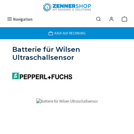
Zum Hauptinhalt springen
Navigation
KAUF AUF RECHNUNG
Batterie für Wilsen
Ultraschallsensor
Bildergalerie überspringen