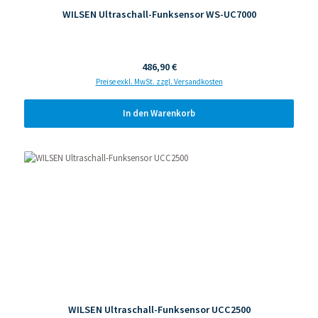
WILSEN Ultraschall-Funksensor WS-UC7000
Regulärer Preis:
486,90 €
Preise exkl. MwSt. zzgl. Versandkosten
In den Warenkorb
WILSEN Ultraschall-Funksensor UCC2500