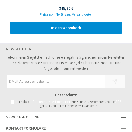
Regulärer Preis:
345,90 €
Preise exkl. MwSt. zzgl. Versandkosten
In den Warenkorb
NEWSLETTER
Abonnieren Sie jetzt einfach unseren regelmäßig erscheinenden Newsletter
und Sie werden stets unter den Ersten sein, die über neue Produkte und
Angebote informiert werden.
E-
Mail-
Adresse
Datenschutz
*
Ich habe die
Datenschutzbestimmungen
zur Kenntnis genommen und die
AGB
gelesen und bin mit ihnen einverstanden.
*
SERVICE-HOTLINE
KONTAKTFORMULARE