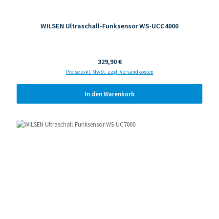
WILSEN Ultraschall-Funksensor WS-UCC4000
Regulärer Preis:
329,90 €
Preise exkl. MwSt. zzgl. Versandkosten
In den Warenkorb