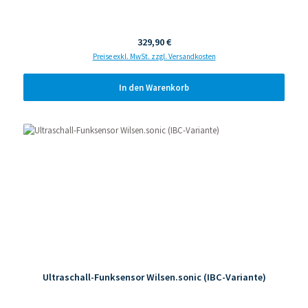
Regulärer Preis:
329,90 €
Preise exkl. MwSt. zzgl. Versandkosten
In den Warenkorb
Ultraschall-Funksensor Wilsen.sonic (IBC-Variante)