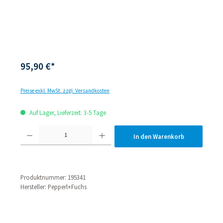
95,90 €*
Preise exkl. MwSt. zzgl. Versandkosten
Auf Lager, Lieferzeit: 3-5 Tage
Produkt Anzahl: Gib den gewünschten Wert ein oder be
In den Warenkorb
Produktnummer:
195341
Hersteller:
Pepperl+Fuchs