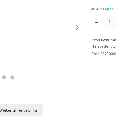
Auf Lager, L
Produkt Anza
Produktnumm
Hersteller:
Ad
EAN:
8123000
Weiterführende Links