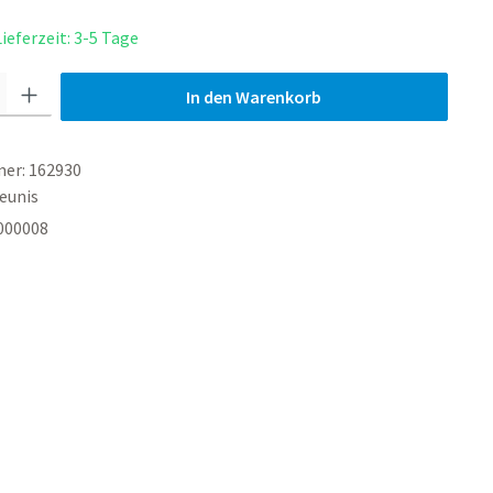
ieferzeit: 3-5 Tage
hl: Gib den gewünschten Wert ein oder benutze die Schaltfl
In den Warenkorb
er:
162930
eunis
000008