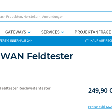
GATEWAYS
SERVICES
PROJEKTANFRAGE
ERTIG INNERHALB 24H
KAUF AUF RE
aWAN Feldtester
249,90 
Preise exkl. Mw