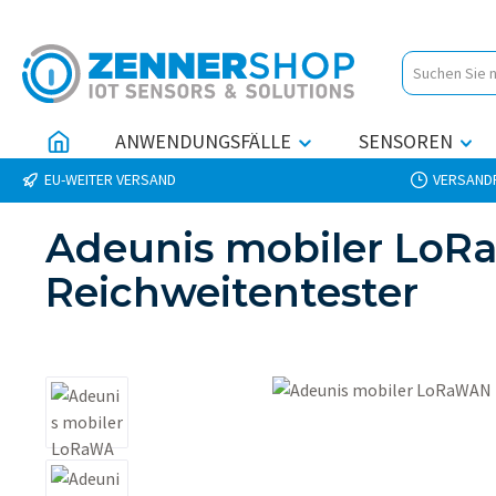
 Hauptinhalt springen
Zur Suche springen
Zur Hauptnavigation springen
ANWENDUNGSFÄLLE
SENSOREN
EU-WEITER VERSAND
VERSANDF
Adeunis mobiler LoR
Reichweitentester
Bildergalerie überspringen