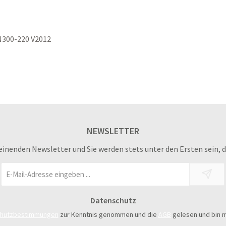
EN300-220 V2012
NEWSLETTER
einenden Newsletter und Sie werden stets unter den Ersten sein, 
E-
Mail-
Adresse
Datenschutz
*
chutzbestimmungen
zur Kenntnis genommen und die
AGB
gelesen und bin m