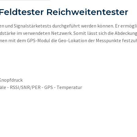
eldtester Reichweitentester
en und Signalstärketests durchgeführt werden können. Er ermögli
ldstärke im verwendeten Netzwerk. Somit lässt sich die Abdeckun
en mit dem GPS-Modul die Geo-Lokation der Messpunkte festzuha
 Knopfdruck
anäle - RSSI/SNR/PER - GPS - Temperatur